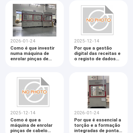
2026-01-24
2025-12-14
Como é que investir
Por que a gestão
numa máquina de
digital das receitas e
enrolar pinças de
o registo de dados
cabelo prova a
são críticos para a
posição de um
qualidade e a
fabricante no
rastreabilidade na
mercado de motores
produção de
em evolução?
alfinetes?
2025-12-14
2026-01-24
Como é que a
Por que é essencial a
máquina de enrolar
torção e a formação
pinças de cabelo
integradas de ponta