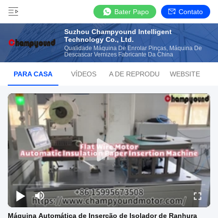
Bater Papo
Contato
Suzhou Champyound Intelligent
Technology Co., Ltd.
Qualidade Máquina De Enrolar Pinças, Máquina De
Descascar Vernizes Fabricante Da China
PARA CASA
VÍDEOS
LISTA DE REPRODUÇÃO
WEBSITE
Máquina Automática de Inserção de Isolador de Ranhura