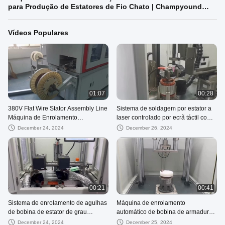
para Produção de Estatores de Fio Chato | Champyound
Technology
Vídeos Populares
01:07
00:28
380V Flat Wire Stator Assembly Line
Sistema de soldagem por estator a
Máquina de Enrolamento
laser controlado por ecrã táctil com
Automatizado de Ferradura
capacidade de ângulo arbitrário
December 24, 2024
December 26, 2024
00:21
00:41
Sistema de enrolamento de agulhas
Máquina de enrolamento
de bobina de estator de grau
automático de bobina de armadura
automóvel para aplicações
de alta precisão para estator de
December 24, 2024
December 25, 2024