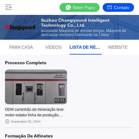
Bater Papo
Contato
Suzhou Champyound Intelligent
Technology Co., Ltd.
qualidade Máquina de enrolar pinças, Máquina de
descascar vernizes Fabricante da China
PARA CASA
VÍDEOS
LISTA DE REPRODUÇÃO
WEBSITE
Processo Completo
02:01
ODM caminhão de mineração leve
motor estator linha de produção
máquina de enrolamento de agulha
September 06, 2024
Formação De Alfinetes