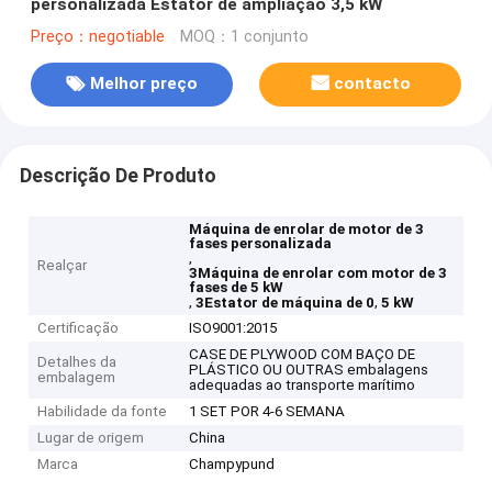
personalizada Estator de ampliação 3,5 kW
Preço：negotiable
MOQ：1 conjunto
Melhor preço
contacto
Descrição De Produto
Máquina de enrolar de motor de 3
fases personalizada
,
Realçar
3Máquina de enrolar com motor de 3
fases de 5 kW
,
,
3Estator de máquina de 0
5 kW
Certificação
ISO9001:2015
CASE DE PLYWOOD COM BAÇO DE
Detalhes da
PLÁSTICO OU OUTRAS embalagens
embalagem
adequadas ao transporte marítimo
Habilidade da fonte
1 SET POR 4-6 SEMANA
Lugar de origem
China
Marca
Champypund