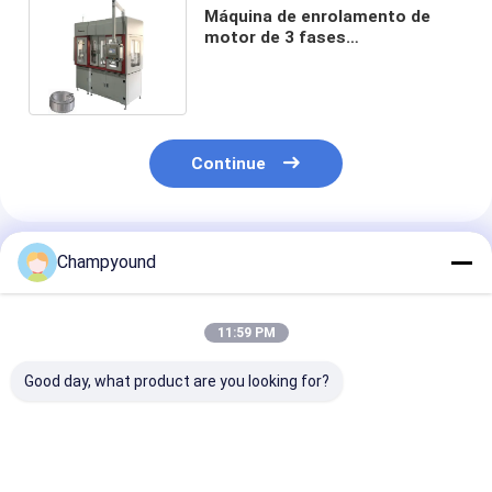
Máquina de enrolamento de
motor de 3 fases
personalizada Estator de
ampliação 3,5 kW
Continue
Produtos Recomendados
Champyound
11:59 PM
Good day, what product are you looking for?
máquina de
Expansor
Linha de mon