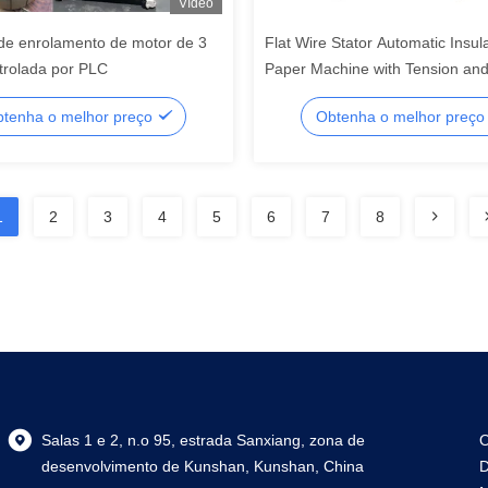
Vídeo
de enrolamento de motor de 3
Flat Wire Stator Automatic Insul
trolada por PLC
Paper Machine with Tension an
Handling
tenha o melhor preço
Obtenha o melhor preç
1
2
3
4
5
6
7
8
Salas 1 e 2, n.o 95, estrada Sanxiang, zona de
O
desenvolvimento de Kunshan, Kunshan, China
D