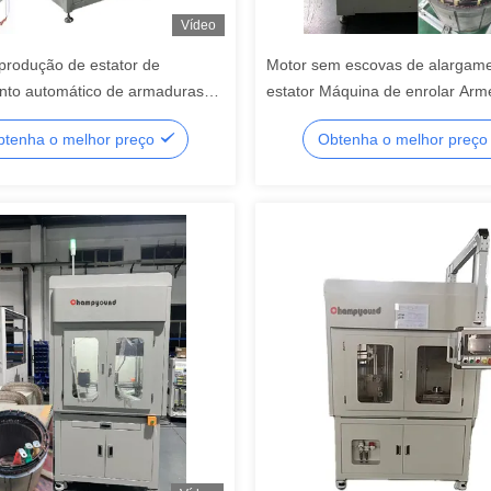
Vídeo
produção de estator de
Motor sem escovas de alargam
nto automático de armaduras
estator Máquina de enrolar Arm
ão
para caminhão de mineração le
tenha o melhor preço
Obtenha o melhor preç