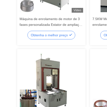
Vídeo
Máquina de enrolamento de motor de 3
7.5KW Mo
fases personalizada Estator de ampliação
enrolamen
3,5 kW
de pintu
Obtenha o melhor preço
Ob