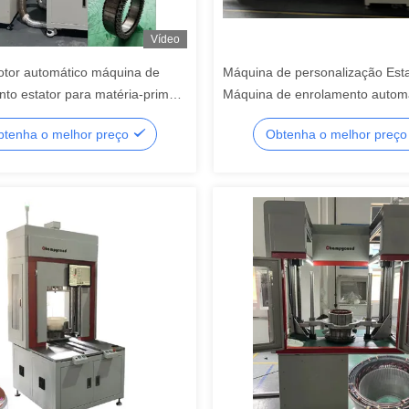
Vídeo
tor automático máquina de
Máquina de personalização Esta
to estator para matéria-prima
Máquina de enrolamento automá
ra de descolagem
alfinete
tenha o melhor preço
Obtenha o melhor preç