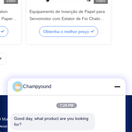
Vídeo
Vídeo
ation
Equipamento de Inserção de Papel para
d Paper
Servomotor com Estator de Fio Chato
para Troca Rápida de Ferramentas
o
Obtenha o melhor preço
Champyound
7:29 PM
Good day, what product are you looking 
 Maior Centro De Investigação E
for?
esenvolvimento E Produção Hairpin Winding