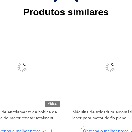
Produtos similares
Vídeo
 de enrolamento de bobina de
Máquina de soldadura automáti
a de motor estator totalmente
laser para motor de fio plano
ico Soldadura a laser
tenha o melhor preço
Obtenha o melhor preço