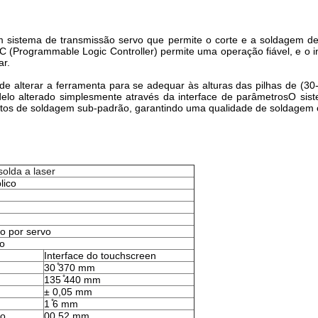
sistema de transmissão servo que permite o corte e a soldagem de 
(Programmable Logic Controller) permite uma operação fiável, e o int
ar.
 de alterar a ferramenta para se adequar às alturas das pilhas de (
o alterado simplesmente através da interface de parâmetrosO siste
tos de soldagem sub-padrão, garantindo uma qualidade de soldagem c
olda a laser
lico
o por servo
lo
Interface do touchscreen
30 ̊370 mm
135 ̊440 mm
± 0,05 mm
1 ̊6 mm
io
00,52 mm