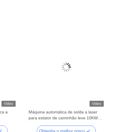
Vídeo
Vídeo
ca a
Máquina automática de solda a laser
para estator de caminhão leve 10KW
380V
Obtenha o melhor preço