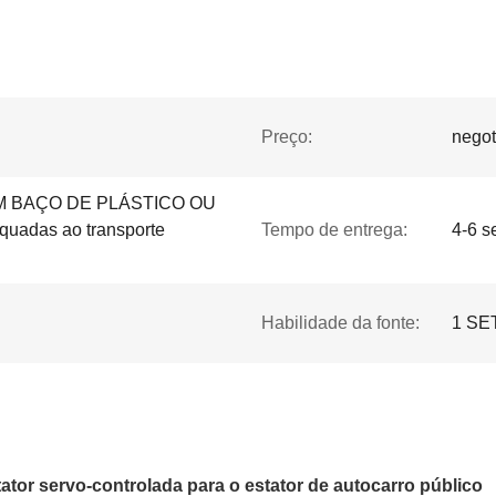
Preço:
negot
 BAÇO DE PLÁSTICO OU
adas ao transporte
Tempo de entrega:
4-6 
Habilidade da fonte:
1 SE
tator servo-controlada
para o estator de autocarro público