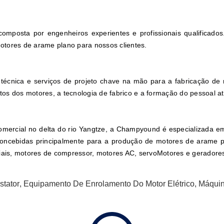
omposta por engenheiros experientes e profissionais qualificado
otores de arame plano para nossos clientes.
écnica e serviços de projeto chave na mão para a fabricação de m
tos dos motores, a tecnologia de fabrico e a formação do pessoal a
comercial no delta do rio Yangtze, a Champyound é especializada 
ncebidas principalmente para a produção de motores de arame pl
iais, motores de compressor, motores AC, servo
Motores e geradores
tator
,
Equipamento De Enrolamento Do Motor Elétrico
,
Máquin