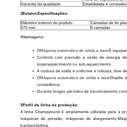
Garantia da qualidade
Estabilidade e consistên
3Estator.
Especificações:
Diâmetro externo do produto
Camadas de fio pla
370 mm
8 camadas
4Vantagens:
O
Máquina automática de solda a laser
É equipad
Controla com precisão a saída de energia de
superaquecimento ou sub-aquecimento.
A costura de solda é uniforme e robusta, livre
O
Máquina automática de solda a laser
Dispõe d
consistência.
Durante longos períodos de funcionamento cont
5Perfil da linha de produção:
A linha Champyound é amplamente utilizada para a pro
máquinas de pressão, máquinas de alargamento,Máqu
transportadora.