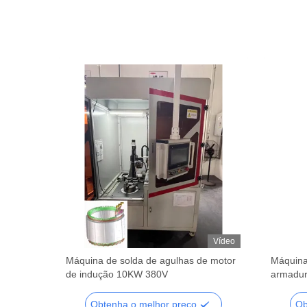
Vídeo
Vídeo
de motor
Máquina de solda de agulhas de motor
Máquina
a de
de indução 10KW 380V
armadur
automát
Obtenha o melhor preço
Ob