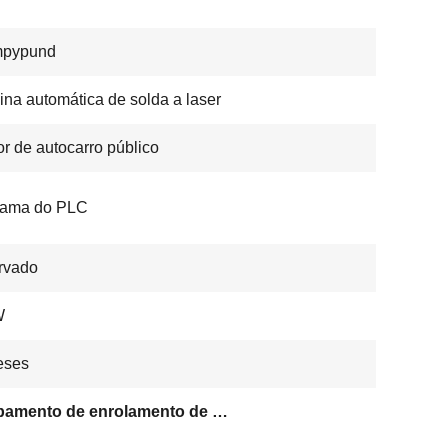
pypund
na automática de solda a laser
or de autocarro público
rama do PLC
rvado
W
eses
Equipamento de enrolamento de motores elétricos ISO9001