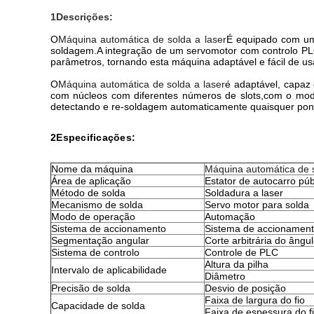
1Descrições:
O
Máquina automática de solda a laser
É equipado com um 
soldagem.A integração de um servomotor com controlo PLC 
parâmetros, tornando esta máquina adaptável e fácil de us
O
Máquina automática de solda a laser
é adaptável, capaz
com núcleos com diferentes números de slots,com o model
detectando e re-soldagem automaticamente quaisquer pon
2Especificações:
Nome da máquina
Máquina automática de s
Área de aplicação
Estator de autocarro púb
Método de solda
Soldadura a laser
Mecanismo de solda
Servo motor para solda
Modo de operação
Automação
Sistema de accionamento
Sistema de accionament
Segmentação angular
Corte arbitrária do ângu
Sistema de controlo
Controle de PLC
Altura da pilha
Intervalo de aplicabilidade
Diâmetro
Precisão de solda
Desvio de posição
Faixa de largura do fio
Capacidade de solda
Faixa de espessura do f