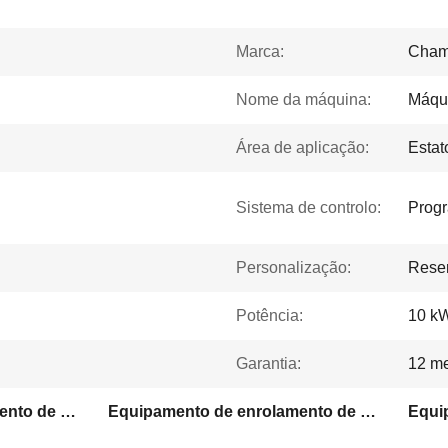
Marca:
Cham
Nome da máquina:
Máqui
Área de aplicação:
Estat
Sistema de controlo:
Prog
Personalização:
Rese
Potência:
10 k
Garantia:
12 m
Equipamento de enrolamento de estator de solda
Equipamento de enrolamento de estatores ISO9001