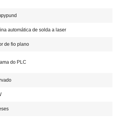
pypund
na automática de solda a laser
or de fio plano
rama do PLC
rvado
W
eses