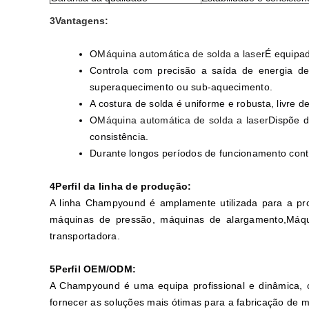
3Vantagens:
O
Máquina automática de solda a laser
É equipad
Controla com precisão a saída de energia de
superaquecimento ou sub-aquecimento.
A costura de solda é uniforme e robusta, livre
O
Máquina automática de solda a laser
Dispõe d
consistência.
Durante longos períodos de funcionamento cont
4Perfil da linha de produção:
A linha Champyound é amplamente utilizada para a pro
máquinas de pressão, máquinas de alargamento,Máqu
transportadora.
5Perfil OEM/ODM:
A Champyound é uma equipa profissional e dinâmica, c
fornecer as soluções mais ótimas para a fabricação de m