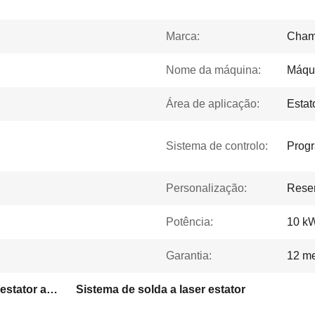
Marca:
Cham
Nome da máquina:
Máqui
Área de aplicação:
Estat
Sistema de controlo:
Prog
Personalização:
Rese
Potência:
10 k
Garantia:
12 m
Sistema de soldadura de estator a laser com ecrã táctil
Sistema de solda a laser estator