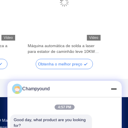
Vídeo
Vídeo
ca a
Máquina automática de solda a laser
para estator de caminhão leve 10KW
380V
Obtenha o melhor preço
Champyound
4:57 PM
Good day, what product are you looking 
 Maior Centro De Investigação E
for?
esenvolvimento E Produção Hairpin Winding