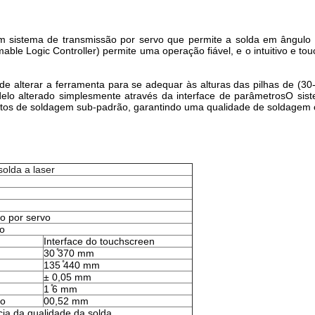
sistema de transmissão por servo que permite a solda em ângulo ar
e Logic Controller) permite uma operação fiável, e o intuitivo e to
 de alterar a ferramenta para se adequar às alturas das pilhas de (
o alterado simplesmente através da interface de parâmetrosO siste
tos de soldagem sub-padrão, garantindo uma qualidade de soldagem c
olda a laser
o por servo
lo
Interface do touchscreen
30 ̊370 mm
135 ̊440 mm
± 0,05 mm
1 ̊6 mm
io
00,52 mm
cia da qualidade da solda