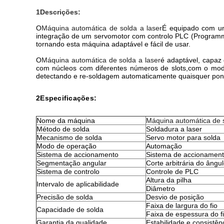
1Descrições:
O
Máquina automática de solda a laser
É equipado com um 
integração de um servomotor com controlo PLC (Programmabl
tornando esta máquina adaptável e fácil de usar.
O
Máquina automática de solda a laser
é adaptável, capaz
com núcleos com diferentes números de slots,com o model
detectando e re-soldagem automaticamente quaisquer pon
2Especificações:
Nome da máquina
Máquina automática de s
Método de solda
Soldadura a laser
Mecanismo de solda
Servo motor para solda
Modo de operação
Automação
Sistema de accionamento
Sistema de accionament
Segmentação angular
Corte arbitrária do ângu
Sistema de controlo
Controle de PLC
Altura da pilha
Intervalo de aplicabilidade
Diâmetro
Precisão de solda
Desvio de posição
Faixa de largura do fio
Capacidade de solda
Faixa de espessura do f
Garantia da qualidade
Estabilidade e consistên