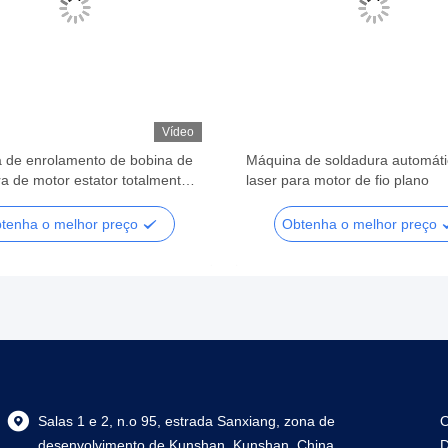
Vídeo
 de enrolamento de bobina de
Máquina de soldadura automáti
a de motor estator totalmente
laser para motor de fio plano
ico Soldadura a laser
tenha o melhor preço
Obtenha o melhor preço
Salas 1 e 2, n.o 95, estrada Sanxiang, zona de
O
desenvolvimento de Kunshan, Kunshan, China
D