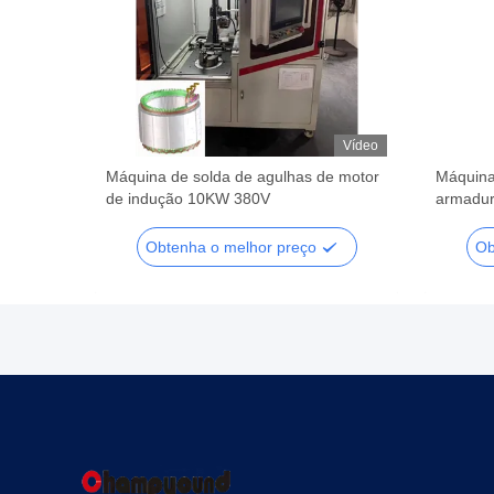
Vídeo
Vídeo
e
Máquina de solda de agulhas de motor
Máquina
tor
de indução 10KW 380V
armadur
automát
Obtenha o melhor preço
Ob