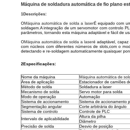
Máquina de soldadura automática de fio plano es
1Descrições:
O
Máquina automática de solda a laser
É equipado com um 
soldagem.A integração de um servomotor com controlo PLC 
parâmetros, tornando esta máquina adaptável e fácil de us
O
Máquina automática de solda a laser
é adaptável, capaz
com núcleos com diferentes números de slots,com o model
detectando e re-soldagem automaticamente quaisquer pon
2Especificações:
Nome da máquina
Máquina automática de sold
Área de aplicação
Estacionador de camiões d
Método de solda
Soldadura a laser
Mecanismo de solda
Servo motor para solda
Modo de operação
Automação
Sistema de accionamento
Sistema de accionamento p
Segmentação angular
Corte arbitrária do ângulo
Sistema de controlo
Controle de PLC
Altura da pilha
Intervalo de aplicabilidade
Diâmetro
Precisão de solda
Desvio de posição