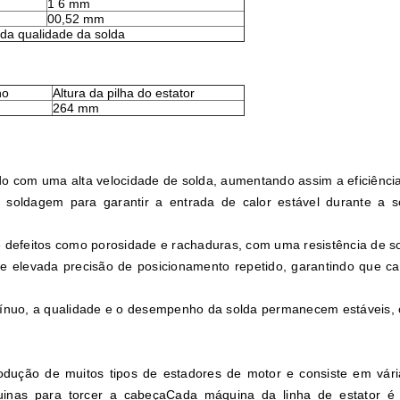
1 ̊6 mm
00,52 mm
 da qualidade da solda
no
Altura da pilha do estator
264 mm
o com uma alta velocidade de solda, aumentando assim a eficiênci
 soldagem para garantir a entrada de calor estável durante a 
 de defeitos como porosidade e rachaduras, com uma resistência de 
e elevada precisão de posicionamento repetido, garantindo que c
ínuo, a qualidade e o desempenho da solda permanecem estáveis, 
dução de muitos tipos de estadores de motor e consiste em vár
inas para torcer a cabeçaCada máquina da linha de estator é