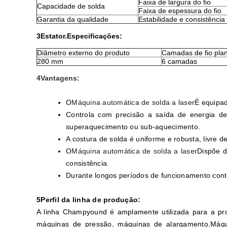
Faixa de largura do fio
Capacidade de solda
Faixa de espessura do fio
Garantia da qualidade
Estabilidade e consistência
3Estator.
Especificações:
Diâmetro externo do produto
Camadas de fio pla
280 mm
6 camadas
4Vantagens:
O
Máquina automática de solda a laser
É equipad
Controla com precisão a saída de energia de
superaquecimento ou sub-aquecimento.
A costura de solda é uniforme e robusta, livre
O
Máquina automática de solda a laser
Dispõe d
consistência.
Durante longos períodos de funcionamento cont
5Perfil da linha de produção:
A linha Champyound é amplamente utilizada para a pro
máquinas de pressão, máquinas de alargamento,Máqu