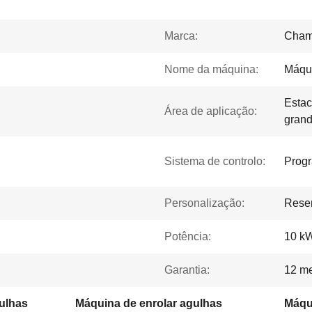
Marca:
Cham
Nome da máquina:
Máqui
Estac
Área de aplicação:
gran
Sistema de controlo:
Prog
Personalização:
Rese
Potência:
10 k
Garantia:
12 m
gulhas
Máquina de enrolar agulhas