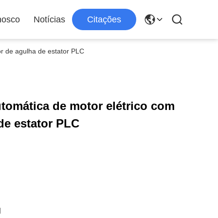
nosco
Notícias
Citações
or de agulha de estator PLC
tomática de motor elétrico com
de estator PLC
d