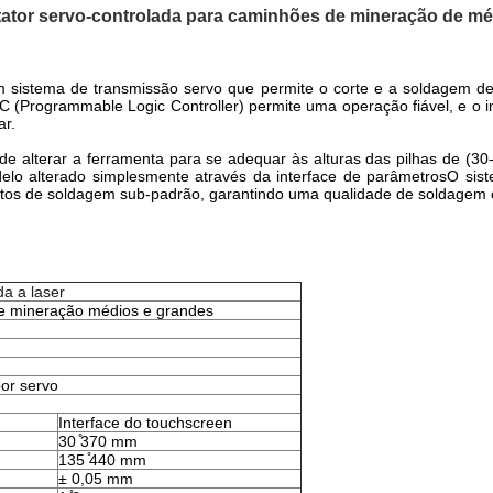
tator servo-controlada
para caminhões de mineração de méd
sistema de transmissão servo que permite o corte e a soldagem de 
(Programmable Logic Controller) permite uma operação fiável, e o int
ar.
 de alterar a ferramenta para se adequar às alturas das pilhas de (
o alterado simplesmente através da interface de parâmetrosO siste
tos de soldagem sub-padrão, garantindo uma qualidade de soldagem c
a a laser
e mineração médios e grandes
or servo
Interface do touchscreen
30 ̊370 mm
135 ̊440 mm
± 0,05 mm