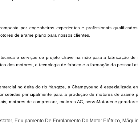
omposta por engenheiros experientes e profissionais qualificado
otores de arame plano para nossos clientes.
écnica e serviços de projeto chave na mão para a fabricação de m
tos dos motores, a tecnologia de fabrico e a formação do pessoal a
comercial no delta do rio Yangtze, a Champyound é especializada 
ncebidas principalmente para a produção de motores de arame pl
iais, motores de compressor, motores AC, servo
Motores e geradores
tator
,
Equipamento De Enrolamento Do Motor Elétrico
,
Máquin