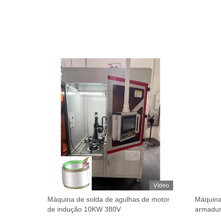
Vídeo
Vídeo
e
Máquina de solda de agulhas de motor
Máquina
tor
de indução 10KW 380V
armadur
automát