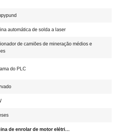
pypund
na automática de solda a laser
ionador de camiões de mineração médios e
des
rama do PLC
rvado
W
eses
Máquina de enrolar de motor elétrico automático PLC