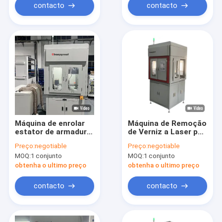
contacto
contacto
Máquina de enrolar
Máquina de Remoção
estator de armadura
de Verniz a Laser por
de alta velocidade
Agulha de Estator de
Preço:
negotiable
Preço:
negotiable
com descolagem de
Fio Chato para
MOQ:
1 conjunto
MOQ:
1 conjunto
tinta a laser
Automotivo
Aeroespacial
obtenha o ultimo preço
obtenha o ultimo preço
contacto
contacto