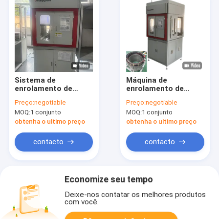
Sistema de
Máquina de
enrolamento de
enrolamento de
agulhas de bobina de
armaduras de
Preço:
negotiable
Preço:
negotiable
estator de grau
motores sem
MOQ:
1 conjunto
MOQ:
1 conjunto
automóvel para
escovas totalmente
aplicações
automática AC DC
obtenha o ultimo preço
obtenha o ultimo preço
aeroespaciais
380V
contacto
contacto
Economize seu tempo
Deixe-nos contatar os melhores produtos
com você.