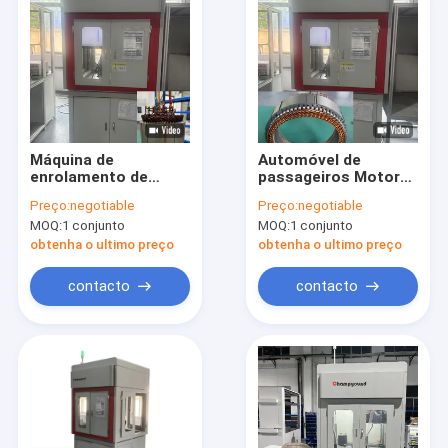
Máquina de
Automóvel de
enrolamento de
passageiros Motor
estatores de motor
eléctrico estator
Preço:
negotiable
Preço:
negotiable
ISO PMSM para
Máquina de enrolar
MOQ:
1 conjunto
MOQ:
1 conjunto
motocicletas
Equipamento
elétricas
automático
obtenha o ultimo preço
obtenha o ultimo preço
contacto
contacto
Casa
Produtos
Vídeos