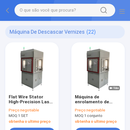
Máquina De Descascar Vernizes
(22)
Flat Wire Stator
Máquina de
High-Precision Laser
enrolamento de
Varnish Stripping
motor de estátor de
Preço:
negotiable
Preço:
negotiable
Machine
fio plano totalmente
MOQ:
1 SET
MOQ:
1 conjunto
automática
obtenha o ultimo preço
obtenha o ultimo preço