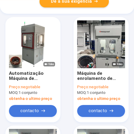
Dê a sua exigência
Automatização
Máquina de
Máquina de
enrolamento de
enrolamento de laser
motor de 3 fases
Preço:
negotiable
Preço:
negotiable
de descolagem
controlada por PLC
MOQ:
1 conjunto
MOQ:
1 conjunto
Stator de três rodas
obtenha o ultimo preço
obtenha o ultimo preço
contacto
contacto