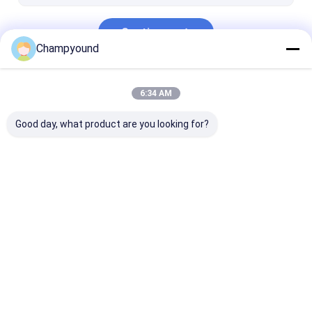
Continue
Champyound
Nossas Categorias
6:34 AM
Good day, what product are you looking for?
Máquina de enrolar
Máquina de
Máquina de
pinças
descascar vernizes
prensagem po
estator
Casa
Mapa do
Fale
Desktop
Site
Conosco
Site
Mapa do Site
Política de Privacidade