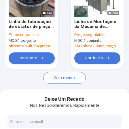
Quem Somos
Fábrica
Linha de fabricação
Linha de Montagem
de estator de pinça
da Máquina de
Controle de Qualidade
de cabelo pesada
Enrolamento Hairpin
Preço:
negotiable
Preço:
negotiable
para grandes
do Estator de Fio
MOQ:
1 conjunto
MOQ:
1 conjunto
caminhões de
Chato ODM para
Fale Conosco
mineração
Motores EV
obtenha o ultimo preço
obtenha o ultimo preço
notícias
contacto
contacto
Pedir um orçamento
Veja mais
Máquina de enrolar pinças
Deixe Um Recado
Nós Responderemos Rapidamente
Máquina de descascar vernizes
Máquina de prensagem por estator