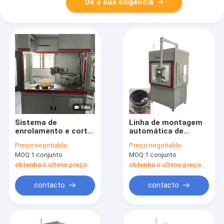
Dê a sua exigência
Sistema de
Linha de montagem
enrolamento e corte
automática de
plano por servo de
enrolamento de
Preço:
negotiable
Preço:
negotiable
precisão para linha
motor de alta
MOQ:
1 conjunto
MOQ:
1 conjunto
de montagem de
precisão
bobina de estator
obtenha o ultimo preço
obtenha o ultimo preço
contacto
contacto