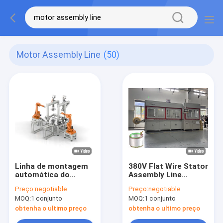
Motor Assembly Line
(50)
Linha de montagem
380V Flat Wire Stator
automática do
Assembly Line
motor estator de fio
Máquina de
Preço:
negotiable
Preço:
negotiable
plano de alta
Enrolamento
MOQ:
1 conjunto
MOQ:
1 conjunto
precisão
Automatizado de
Ferradura
obtenha o ultimo preço
obtenha o ultimo preço