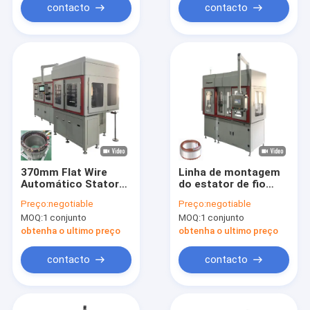
contacto
contacto
370mm Flat Wire
Linha de montagem
Automático Stator
do estator de fio
Hairpin Winding
plano Motor de
Preço:
negotiable
Preço:
negotiable
Machine Linha de
alargamento de
MOQ:
1 conjunto
MOQ:
1 conjunto
montagem
enrolamento
personalizada
máquina de
obtenha o ultimo preço
obtenha o ultimo preço
fabricação de
bobinas OEM
contacto
contacto