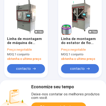
Linha de montagem
Linha de montagem
de máquina de
do estator de fio
enrolamento de
plano Soldadura a
Preço:
negotiable
Preço:
negotiable
bobina de estator de
laser Motor de
MOQ:
1 conjunto
MOQ:
1 conjunto
corte plano
enrolamento
controlada por servo
Máquina automática
obtenha o ultimo preço
obtenha o ultimo preço
contacto
contacto
Economize seu tempo
Deixe-nos contatar os melhores produtos
com você.