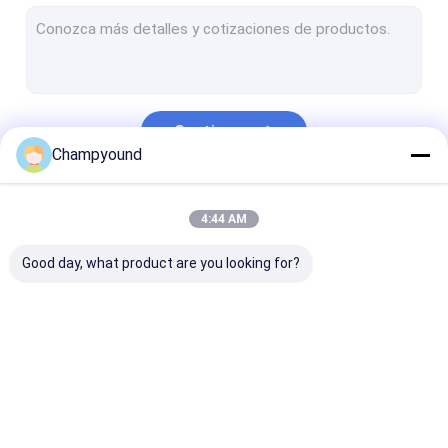
Máquina de alargamento do estator
Máquina de torção de estator
Máquina de corte de estator
Continue
Máquina de soldadura a laser estator
Champyound
Máquina de inserção de estator
Nossas Categorias
4:44 AM
Máquina de ensaio de revestimento de estator
Good day, what product are you looking for?
Linha de produção automática de estatores
Máquina de enrolar
Máquina de
Máquina de
pinças
descascar vernizes
prensagem po
estator