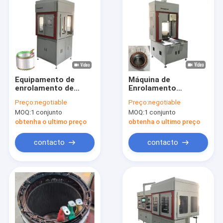
Equipamento de
Máquina de
enrolamento de
Enrolamento
estator de agulha
Automática de Motor
Preço:
negotiable
Preço:
negotiable
totalmente
Elétrico
MOQ:
1 conjunto
MOQ:
1 conjunto
automatizado Linha
Personalizada
de montagem Ecrã
140mm Stator
obtenha o ultimo preço
obtenha o ultimo preço
táctil
Assembly Line
contacto
contacto
Casa
Produtos
Vídeos