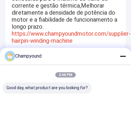
corrente e gestão térmica,Melhorar
diretamente a densidade de potência do
motor e a fiabilidade de funcionamento a
longo prazo.
https://www.champyoundmotor.com/supplier-
hairpin-winding-machine
Champyound
Recommended Products
2:48 PM
Good day, what product are you looking for?
Armatura Flat Wire
Máquina de
Máquina de
PMSM máquina de
enrolamento de
enrolamento d
corte de motor para
bobina de armadura
bobina de cam
caminhão estator
de motor estator
motor elétrico