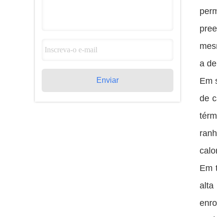
perm
pree
mesm
a de
Enviar
Em s
de c
térm
ranh
calo
Em t
alta
enro