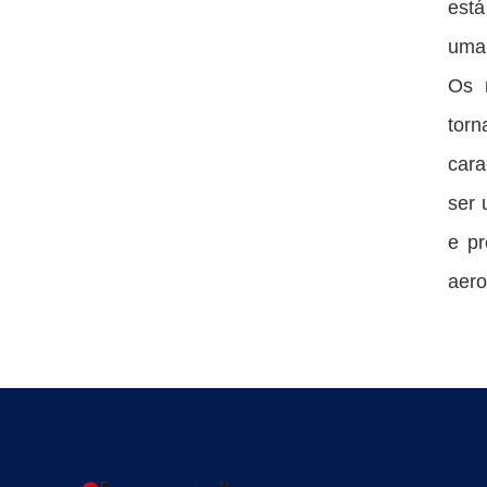
está
uma
Os 
torn
cara
ser 
e pr
aero