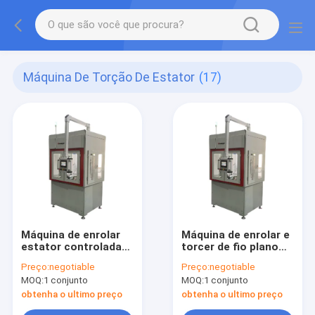
Máquina De Torção De Estator
(17)
Máquina de enrolar
Máquina de enrolar e
estator controlada
torcer de fio plano
por servo
estator com
Preço:
negotiable
Preço:
negotiable
capacidade de
MOQ:
1 conjunto
MOQ:
1 conjunto
rolagem livre
automática
obtenha o ultimo preço
obtenha o ultimo preço