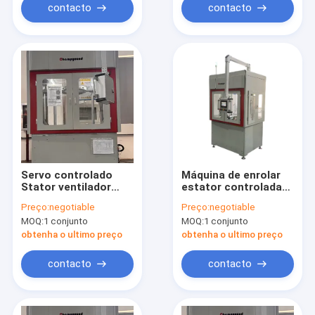
contacto
contacto
Servo controlado
Máquina de enrolar
Stator ventilador
estator controlada
Motor bobina
por servo
Preço:
negotiable
Preço:
negotiable
máquina de
MOQ:
1 conjunto
MOQ:
1 conjunto
enrolamento de alta
precisão torção
obtenha o ultimo preço
obtenha o ultimo preço
contacto
contacto