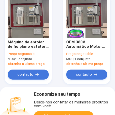
Máquina de enrolar
OEM 380V
de fio plano estator
Automático Motor
de rodas livres
de Indução máquina
Preço:
negotiable
Preço:
negotiable
Equipamento de
de enrolamento para
MOQ:
1 conjunto
MOQ:
1 conjunto
torção de motor
Golf Cart Stator
elétrico
obtenha o ultimo preço
obtenha o ultimo preço
contacto
contacto
Economize seu tempo
Deixe-nos contatar os melhores produtos
com você.