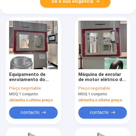
Dê a sua exigência
Equipamento de
Máquina de enrolar
enrolamento do
de motor elétrico de
estator de torção
bobina de aeronave
Preço:
negotiable
Preço:
negotiable
multicamadas
de estator Torção
MOQ:
1 conjunto
MOQ:
1 conjunto
Máquina de enrolar
automática
obtenha o ultimo preço
obtenha o ultimo preço
contacto
contacto