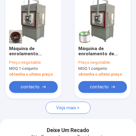
Máquina de
Máquina de
enrolamento
enrolamento de
automático de
bobinas de armazém
Preço:
negotiable
Preço:
negotiable
motor de torção
de motor elétrico de
MOQ:
1 conjunto
MOQ:
1 conjunto
Enrolador de agulha
um estágio
para estator de três
obtenha o ultimo preço
obtenha o ultimo preço
rodas
contacto
contacto
Casa
Veja mais
Produtos
Vídeos
Deixe Um Recado